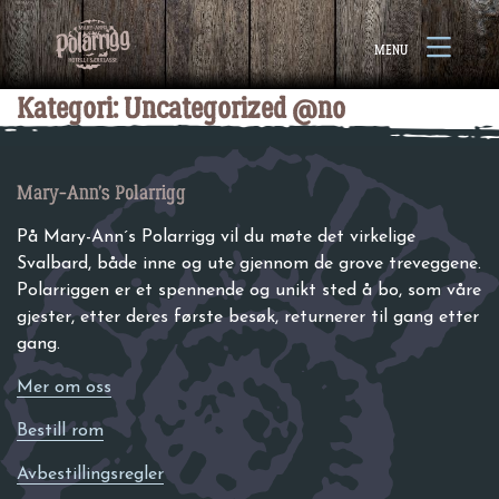
Gå til innhold
Åpne
MENU
meny
Kategori:
Uncategorized @no
Mary-Ann’s Polarrigg
På Mary-Ann´s Polarrigg vil du møte det virkelige
Svalbard, både inne og ute gjennom de grove treveggene.
Polarriggen er et spennende og unikt sted å bo, som våre
gjester, etter deres første besøk, returnerer til gang etter
gang.
Mer om oss
Bestill rom
Avbestillingsregler